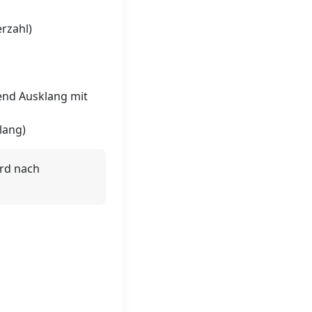
rzahl)
end Ausklang mit
lang)
ird nach