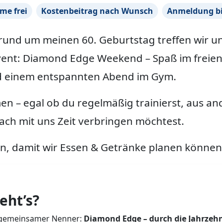
me frei
Kostenbeitrag nach Wunsch
Anmeldung bi
rund um meinen
60. Geburtstag
treffen wir u
vent:
Diamond Edge Weekend
– Spaß im freie
d einem entspannten Abend im Gym.
men
– egal ob du regelmäßig trainierst, aus an
ch mit uns Zeit verbringen möchtest.
an, damit wir Essen & Getränke planen können
ht’s?
s gemeinsamer Nenner:
Diamond Edge – durch die Jahrzeh