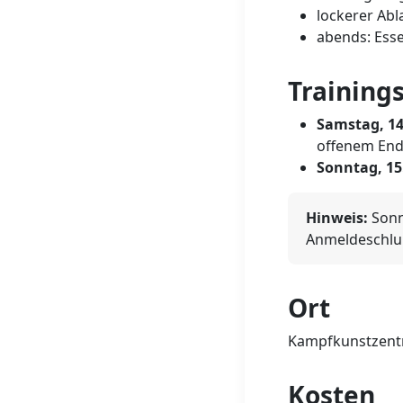
lockerer Abla
abends: Esse
Training
Samstag, 14
offenem En
Sonntag, 15
Hinweis:
Sonn
Anmeldeschluß 
Ort
Kampfkunstzentru
Kosten