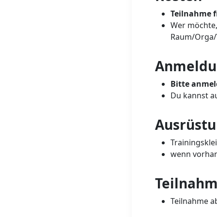
Teilnahme fr
Wer möchte,
Raum/Orga/V
Anmeldu
Bitte anmel
Du kannst a
Ausrüst
Trainingskle
wenn vorhan
Teilnah
Teilnahme ab